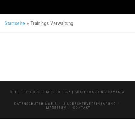
Startseite
»
Trainings Verwaltung
KEEP THE GOOD TIMES ROLLIN' | SKATEBOARDING BAVARIA
DATENSCHUTZHINWEIS
BILDRECHTEVEREINBARUNG
IMPRESSUM
KONTAKT