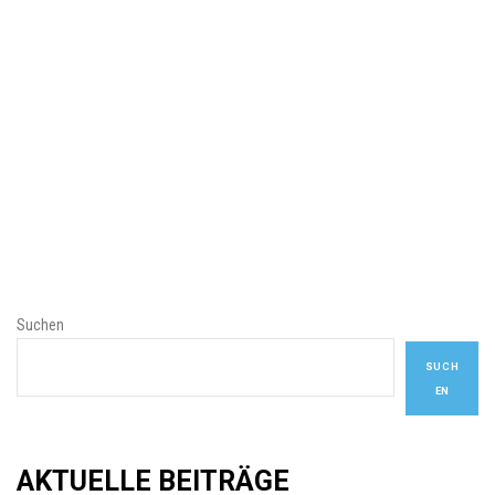
Snowboard Bayern. Die Betonung liegt auf
Brett!
WEITERLESEN
Suchen
SUCH
EN
AKTUELLE BEITRÄGE