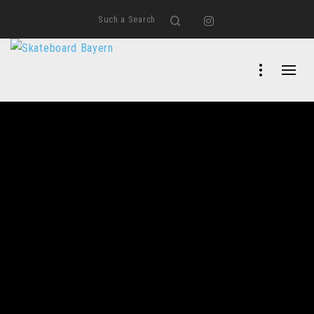
Such a Search
Search
Instagram