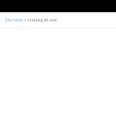
Startseite
»
Crossing all over
1. JULI 2021
SHREDKIDS |
SKATEBOARDING MIT
SNOWBOARD BAYERN
Wir freuen uns auf weitere Zusammenarbeit
zwischen Skateboard Bayern und