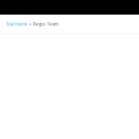
Startseite
»
Regio-Team
26. NOVEMBER 2022
TRAINERMEETING
BAYERN | ULM, 26.11.2022
Am Samstag, den 26.11. haben wir uns
erneut in Ulm getroffen. Wir, das heißt –
Skateboard-Coaches aus Mitgliedsvereinen
des Bayerischen Rollsportverbands und Kids