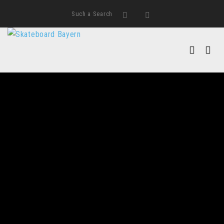
Such a Search
Search
Instagram