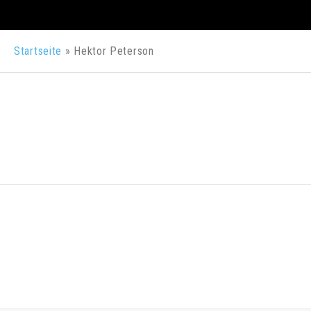
Startseite
»
Hektor Peterson